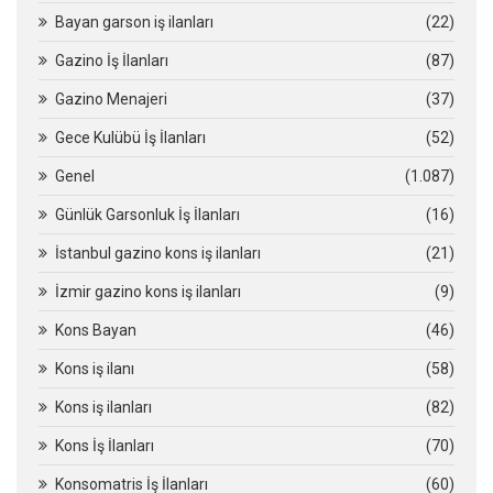
Bayan garson iş ilanları
(22)
Gazino İş İlanları
(87)
Gazino Menajeri
(37)
Gece Kulübü İş İlanları
(52)
Genel
(1.087)
Günlük Garsonluk İş İlanları
(16)
İstanbul gazino kons iş ilanları
(21)
İzmir gazino kons iş ilanları
(9)
Kons Bayan
(46)
Kons iş ilanı
(58)
Kons iş ilanları
(82)
Kons İş İlanları
(70)
Konsomatris İş İlanları
(60)