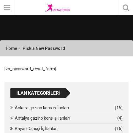
Home
Pick a New Password
[vp_password_reset_form]
İLAN KATEGORILERI
Ankara gazino kons iş ilanları
(16)
Antalya gazino kons iş ilanları
(4)
Bayan Dansçı İş İlanları
(16)