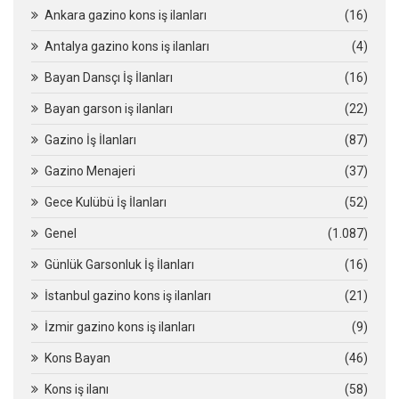
Ankara gazino kons iş ilanları
(16)
Antalya gazino kons iş ilanları
(4)
Bayan Dansçı İş İlanları
(16)
Bayan garson iş ilanları
(22)
Gazino İş İlanları
(87)
Gazino Menajeri
(37)
Gece Kulübü İş İlanları
(52)
Genel
(1.087)
Günlük Garsonluk İş İlanları
(16)
İstanbul gazino kons iş ilanları
(21)
İzmir gazino kons iş ilanları
(9)
Kons Bayan
(46)
Kons iş ilanı
(58)