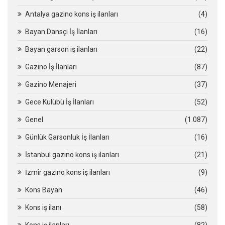
Antalya gazino kons iş ilanları
(4)
Bayan Dansçı İş İlanları
(16)
Bayan garson iş ilanları
(22)
Gazino İş İlanları
(87)
Gazino Menajeri
(37)
Gece Kulübü İş İlanları
(52)
Genel
(1.087)
Günlük Garsonluk İş İlanları
(16)
İstanbul gazino kons iş ilanları
(21)
İzmir gazino kons iş ilanları
(9)
Kons Bayan
(46)
Kons iş ilanı
(58)
Kons iş ilanları
(82)