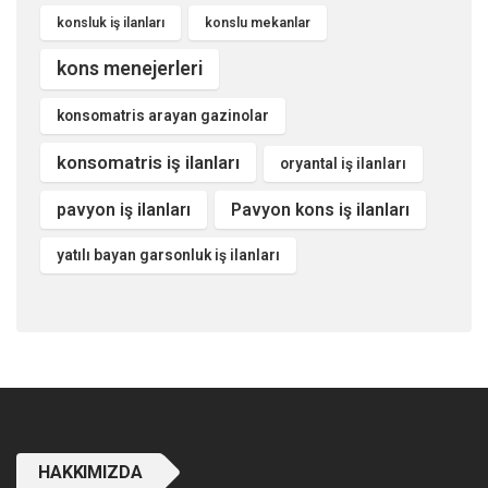
konsluk iş ilanları
konslu mekanlar
kons menejerleri
konsomatris arayan gazinolar
konsomatris iş ilanları
oryantal iş ilanları
pavyon iş ilanları
Pavyon kons iş ilanları
yatılı bayan garsonluk iş ilanları
HAKKIMIZDA