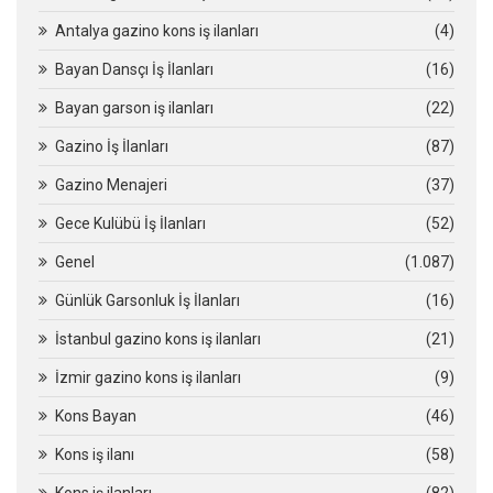
Antalya gazino kons iş ilanları
(4)
Bayan Dansçı İş İlanları
(16)
Bayan garson iş ilanları
(22)
Gazino İş İlanları
(87)
Gazino Menajeri
(37)
Gece Kulübü İş İlanları
(52)
Genel
(1.087)
Günlük Garsonluk İş İlanları
(16)
İstanbul gazino kons iş ilanları
(21)
İzmir gazino kons iş ilanları
(9)
Kons Bayan
(46)
Kons iş ilanı
(58)
Kons iş ilanları
(82)