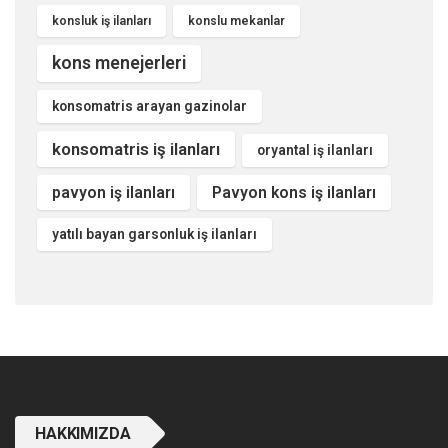
konsluk iş ilanları
konslu mekanlar
kons menejerleri
konsomatris arayan gazinolar
konsomatris iş ilanları
oryantal iş ilanları
pavyon iş ilanları
Pavyon kons iş ilanları
yatılı bayan garsonluk iş ilanları
HAKKIMIZDA