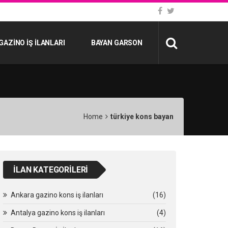
GAZINO İŞ İLANLARI
BAYAN GARSON
Home
türkiye kons bayan
İLAN KATEGORILERI
Ankara gazino kons iş ilanları
(16)
Antalya gazino kons iş ilanları
(4)