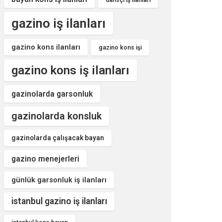
dansçı iş ilanları
gazino iş ilanları
gazino kons ilanları
gazino kons işi
gazino kons iş ilanları
gazinolarda garsonluk
gazinolarda konsluk
gazinolarda çalışacak bayan
gazino menejerleri
günlük garsonluk iş ilanları
istanbul gazino iş ilanları