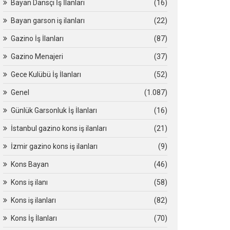
Bayan Dansçı İş İlanları
(16)
Bayan garson iş ilanları
(22)
Gazino İş İlanları
(87)
Gazino Menajeri
(37)
Gece Kulübü İş İlanları
(52)
Genel
(1.087)
Günlük Garsonluk İş İlanları
(16)
İstanbul gazino kons iş ilanları
(21)
İzmir gazino kons iş ilanları
(9)
Kons Bayan
(46)
Kons iş ilanı
(58)
Kons iş ilanları
(82)
Kons İş İlanları
(70)