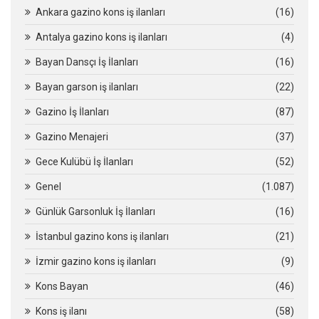
Ankara gazino kons iş ilanları
(16)
Antalya gazino kons iş ilanları
(4)
Bayan Dansçı İş İlanları
(16)
Bayan garson iş ilanları
(22)
Gazino İş İlanları
(87)
Gazino Menajeri
(37)
Gece Kulübü İş İlanları
(52)
Genel
(1.087)
Günlük Garsonluk İş İlanları
(16)
İstanbul gazino kons iş ilanları
(21)
İzmir gazino kons iş ilanları
(9)
Kons Bayan
(46)
Kons iş ilanı
(58)