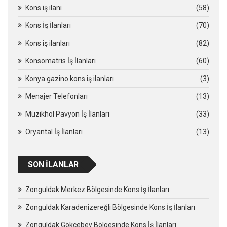
Kons iş ilanı
(58)
Kons İş İlanları
(70)
Kons iş ilanları
(82)
Konsomatris İş İlanları
(60)
Konya gazino kons iş ilanları
(3)
Menajer Telefonları
(13)
Müzikhol Pavyon İş İlanları
(33)
Oryantal İş İlanları
(13)
SON İLANLAR
Zonguldak Merkez Bölgesinde Kons İş İlanları
Zonguldak Karadenizereğli Bölgesinde Kons İş İlanları
Zonguldak Gökçebey Bölgesinde Kons İş İlanları