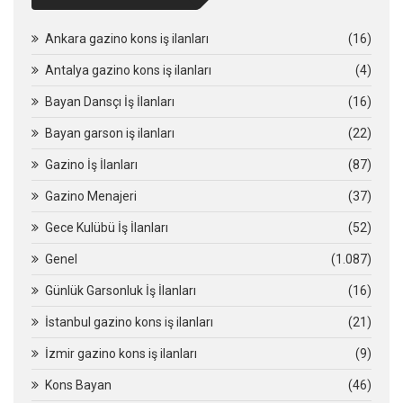
Ankara gazino kons iş ilanları
(16)
Antalya gazino kons iş ilanları
(4)
Bayan Dansçı İş İlanları
(16)
Bayan garson iş ilanları
(22)
Gazino İş İlanları
(87)
Gazino Menajeri
(37)
Gece Kulübü İş İlanları
(52)
Genel
(1.087)
Günlük Garsonluk İş İlanları
(16)
İstanbul gazino kons iş ilanları
(21)
İzmir gazino kons iş ilanları
(9)
Kons Bayan
(46)