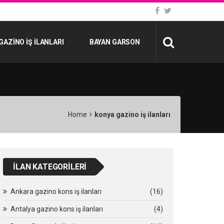
GAZINO İŞ İLANLARI
BAYAN GARSON
Home
konya gazino iş ilanları
İLAN KATEGORILERI
Ankara gazino kons iş ilanları
(16)
Antalya gazino kons iş ilanları
(4)