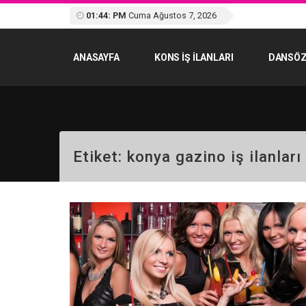
01:44: PM
Cuma Ağustos 7, 2026
ANASAYFA
KONS IŞ ILANLARI
DANSÖZ
Etiket:
konya gazino iş ilanları