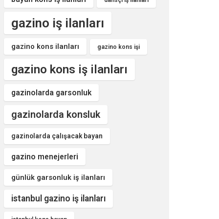
dansçı iş ilanları
gazino iş ilanları
gazino kons ilanları
gazino kons işi
gazino kons iş ilanları
gazinolarda garsonluk
gazinolarda konsluk
gazinolarda çalışacak bayan
gazino menejerleri
günlük garsonluk iş ilanları
istanbul gazino iş ilanları