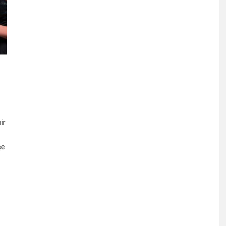
ir
şe