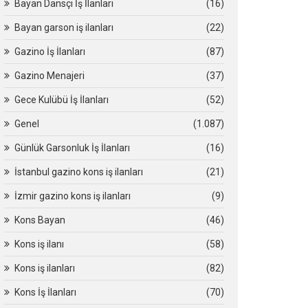
Bayan Dansçı İş İlanları
(16)
Bayan garson iş ilanları
(22)
Gazino İş İlanları
(87)
Gazino Menajeri
(37)
Gece Kulübü İş İlanları
(52)
Genel
(1.087)
Günlük Garsonluk İş İlanları
(16)
İstanbul gazino kons iş ilanları
(21)
İzmir gazino kons iş ilanları
(9)
Kons Bayan
(46)
Kons iş ilanı
(58)
Kons iş ilanları
(82)
Kons İş İlanları
(70)