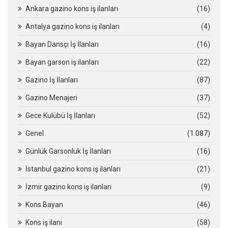
Ankara gazino kons iş ilanları
(16)
Antalya gazino kons iş ilanları
(4)
Bayan Dansçı İş İlanları
(16)
Bayan garson iş ilanları
(22)
Gazino İş İlanları
(87)
Gazino Menajeri
(37)
Gece Kulübü İş İlanları
(52)
Genel
(1.087)
Günlük Garsonluk İş İlanları
(16)
İstanbul gazino kons iş ilanları
(21)
İzmir gazino kons iş ilanları
(9)
Kons Bayan
(46)
Kons iş ilanı
(58)