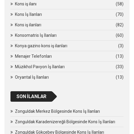
Kons iş ilanı
(58)
Kons İş İlanları
(70)
Kons iş ilanları
(82)
Konsomatris İş İlanları
(60)
Konya gazino kons iş ilanları
(3)
Menajer Telefonları
(13)
Müzikhol Pavyon İş İlanları
(33)
Oryantal İş İlanları
(13)
SON İLANLAR
Zonguldak Merkez Bölgesinde Kons İş İlanları
Zonguldak Karadenizereğli Bölgesinde Kons İş İlanları
Zonguldak Gökçebey Bölgesinde Kons İş İlanları