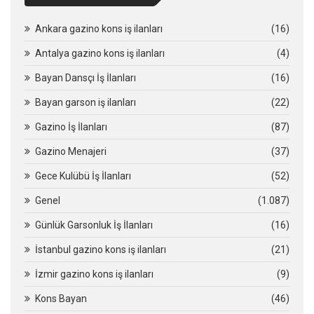
Ankara gazino kons iş ilanları
(16)
Antalya gazino kons iş ilanları
(4)
Bayan Dansçı İş İlanları
(16)
Bayan garson iş ilanları
(22)
Gazino İş İlanları
(87)
Gazino Menajeri
(37)
Gece Kulübü İş İlanları
(52)
Genel
(1.087)
Günlük Garsonluk İş İlanları
(16)
İstanbul gazino kons iş ilanları
(21)
İzmir gazino kons iş ilanları
(9)
Kons Bayan
(46)