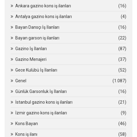
Ankara gazino kons iş ilanları
(16)
Antalya gazino kons iş ilanları
(4)
Bayan Dansçı İş İlanları
(16)
Bayan garson iş ilanları
(22)
Gazino İş İlanları
(87)
Gazino Menajeri
(37)
Gece Kulübü İş İlanları
(52)
Genel
(1.087)
Günlük Garsonluk İş İlanları
(16)
İstanbul gazino kons iş ilanları
(21)
İzmir gazino kons iş ilanları
(9)
Kons Bayan
(46)
Kons iş ilanı
(58)