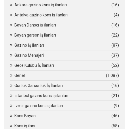
Ankara gazino kons iş ilanları
(16)
Antalya gazino kons iş ilanları
(4)
Bayan Dansçı İş İlanları
(16)
Bayan garson iş ilanları
(22)
Gazino İş İlanları
(87)
Gazino Menajeri
(37)
Gece Kulübü İş İlanları
(52)
Genel
(1.087)
Günlük Garsonluk İş İlanları
(16)
İstanbul gazino kons iş ilanları
(21)
İzmir gazino kons iş ilanları
(9)
Kons Bayan
(46)
Kons iş ilanı
(58)