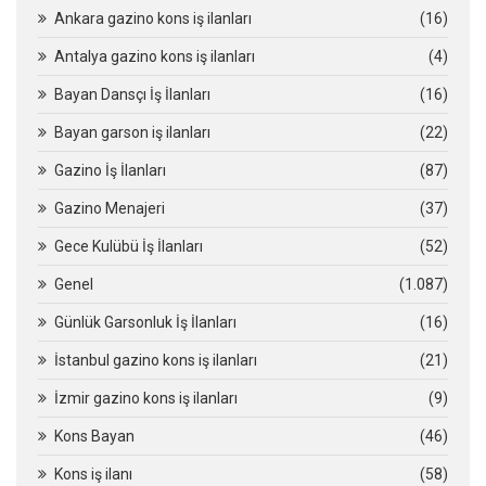
Ankara gazino kons iş ilanları
(16)
Antalya gazino kons iş ilanları
(4)
Bayan Dansçı İş İlanları
(16)
Bayan garson iş ilanları
(22)
Gazino İş İlanları
(87)
Gazino Menajeri
(37)
Gece Kulübü İş İlanları
(52)
Genel
(1.087)
Günlük Garsonluk İş İlanları
(16)
İstanbul gazino kons iş ilanları
(21)
İzmir gazino kons iş ilanları
(9)
Kons Bayan
(46)
Kons iş ilanı
(58)