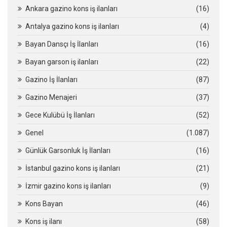
Ankara gazino kons iş ilanları
(16)
Antalya gazino kons iş ilanları
(4)
Bayan Dansçı İş İlanları
(16)
Bayan garson iş ilanları
(22)
Gazino İş İlanları
(87)
Gazino Menajeri
(37)
Gece Kulübü İş İlanları
(52)
Genel
(1.087)
Günlük Garsonluk İş İlanları
(16)
İstanbul gazino kons iş ilanları
(21)
İzmir gazino kons iş ilanları
(9)
Kons Bayan
(46)
Kons iş ilanı
(58)