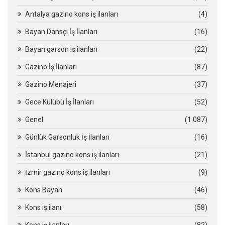
Antalya gazino kons iş ilanları
(4)
Bayan Dansçı İş İlanları
(16)
Bayan garson iş ilanları
(22)
Gazino İş İlanları
(87)
Gazino Menajeri
(37)
Gece Kulübü İş İlanları
(52)
Genel
(1.087)
Günlük Garsonluk İş İlanları
(16)
İstanbul gazino kons iş ilanları
(21)
İzmir gazino kons iş ilanları
(9)
Kons Bayan
(46)
Kons iş ilanı
(58)
Kons iş ilanları
(82)