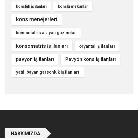
konsluk iş ilanları
konslu mekanlar
kons menejerleri
konsomatris arayan gazinolar
konsomatris iş ilanları
oryantal iş ilanları
pavyon iş ilanları
Pavyon kons iş ilanları
yatılı bayan garsonluk iş ilanları
HAKKIMIZDA