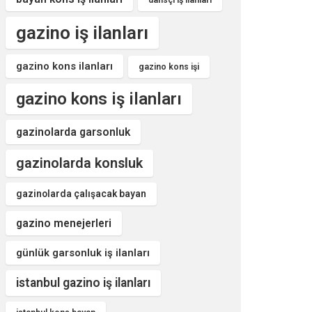
dansçı iş ilanları
gazino iş ilanları
gazino kons ilanları
gazino kons işi
gazino kons iş ilanları
gazinolarda garsonluk
gazinolarda konsluk
gazinolarda çalışacak bayan
gazino menejerleri
günlük garsonluk iş ilanları
istanbul gazino iş ilanları