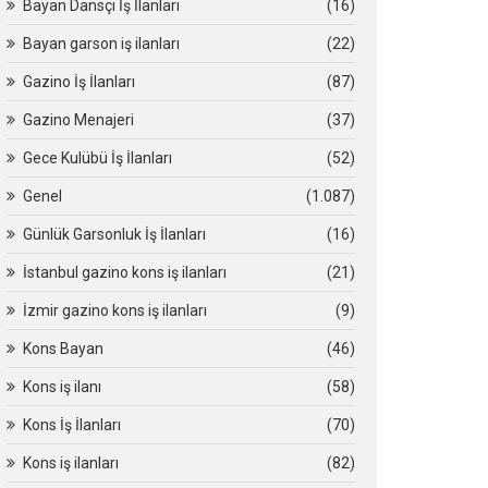
Bayan Dansçı İş İlanları
(16)
Bayan garson iş ilanları
(22)
Gazino İş İlanları
(87)
Gazino Menajeri
(37)
Gece Kulübü İş İlanları
(52)
Genel
(1.087)
Günlük Garsonluk İş İlanları
(16)
İstanbul gazino kons iş ilanları
(21)
İzmir gazino kons iş ilanları
(9)
Kons Bayan
(46)
Kons iş ilanı
(58)
Kons İş İlanları
(70)
Kons iş ilanları
(82)