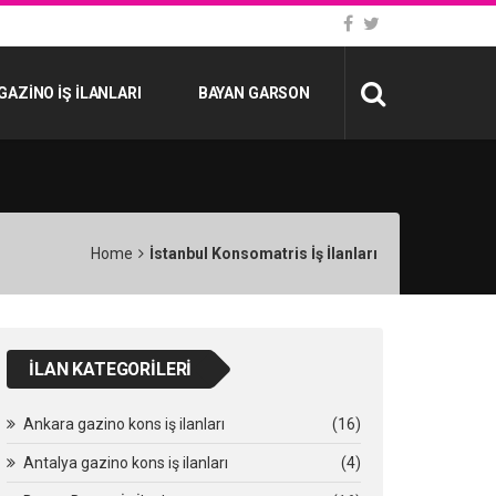
GAZINO İŞ İLANLARI
BAYAN GARSON
Home
İstanbul Konsomatris İş İlanları
İLAN KATEGORILERI
Ankara gazino kons iş ilanları
(16)
Antalya gazino kons iş ilanları
(4)