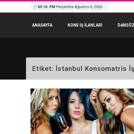
03:16: PM
Perşembe Ağustos 6, 2026
ANASAYFA
KONS IŞ ILANLARI
DANSÖZ
Etiket:
İstanbul Konsomatris İş 