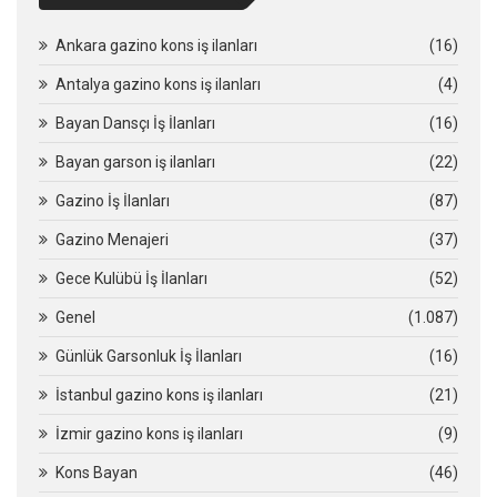
Ankara gazino kons iş ilanları
(16)
Antalya gazino kons iş ilanları
(4)
Bayan Dansçı İş İlanları
(16)
Bayan garson iş ilanları
(22)
Gazino İş İlanları
(87)
Gazino Menajeri
(37)
Gece Kulübü İş İlanları
(52)
Genel
(1.087)
Günlük Garsonluk İş İlanları
(16)
İstanbul gazino kons iş ilanları
(21)
İzmir gazino kons iş ilanları
(9)
Kons Bayan
(46)