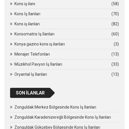
Kons iş ilanı
(58)
Kons İş İlanları
(70)
Kons iş ilanları
(82)
Konsomatris İş İlanları
(60)
Konya gazino kons iş ilanları
(3)
Menajer Telefonları
(13)
Müzikhol Pavyon İş İlanları
(33)
Oryantal İş İlanları
(13)
SON İLANLAR
Zonguldak Merkez Bölgesinde Kons İş İlanları
Zonguldak Karadenizereğli Bölgesinde Kons İş İlanları
Zonguldak Gökçebey Bölgesinde Kons İş İlanları