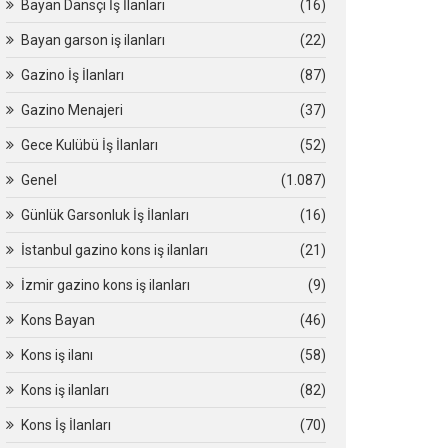
Bayan Dansçı İş İlanları
(16)
Bayan garson iş ilanları
(22)
Gazino İş İlanları
(87)
Gazino Menajeri
(37)
Gece Kulübü İş İlanları
(52)
Genel
(1.087)
Günlük Garsonluk İş İlanları
(16)
İstanbul gazino kons iş ilanları
(21)
İzmir gazino kons iş ilanları
(9)
Kons Bayan
(46)
Kons iş ilanı
(58)
Kons iş ilanları
(82)
Kons İş İlanları
(70)