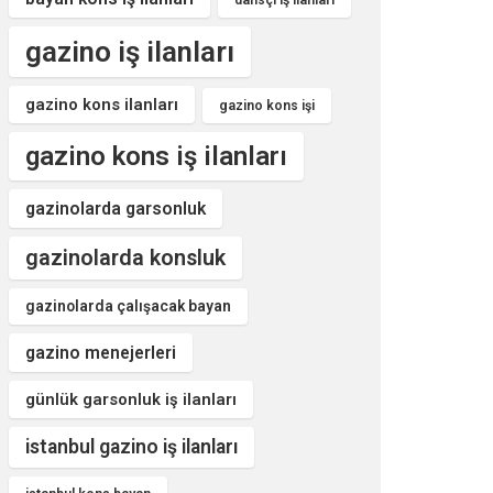
dansçı iş ilanları
gazino iş ilanları
gazino kons ilanları
gazino kons işi
gazino kons iş ilanları
gazinolarda garsonluk
gazinolarda konsluk
gazinolarda çalışacak bayan
gazino menejerleri
günlük garsonluk iş ilanları
istanbul gazino iş ilanları