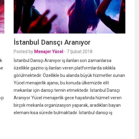
İstanbul Dansçı Aranıyor
Posted by
Menajer Yücel
-
7 Şubat 2018
ik
İstanbul Dansçı Aranıyor iş ilanları son zamanlarsa
ne
özellikle gazino iş ilanları veren platformlarda sıklıkla
görülmektedir. Özellikle bu alanda büyük hizmetler sunan
Yücel menajerlik ajansı, bu konuda ülkemizde elit
mekanlar için dansçı temin etmektedir. İstanbul Dansçı
çı
Aranıyor Yücel menajerlik gece hayatında hizmet veren
birçok mekanla organizasyon yaparak, aradıkları bayan
elemanı kısa sürede bulmaktadır. İstanbul dansçı iş