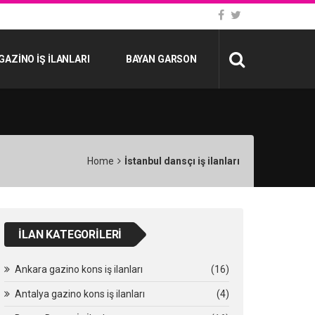
GAZINO İŞ İLANLARI
BAYAN GARSON
Home
İstanbul dansçı iş ilanları
İLAN KATEGORILERI
Ankara gazino kons iş ilanları
(16)
Antalya gazino kons iş ilanları
(4)