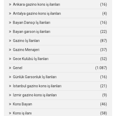
Ankara gazino kons iş ilanları
(16)
Antalya gazino kons iş ilanları
(4)
Bayan Dansçı İş İlanları
(16)
Bayan garson iş ilanları
(22)
Gazino İş İlanları
(87)
Gazino Menajeri
(37)
Gece Kulübü İş İlanları
(52)
Genel
(1.087)
Günlük Garsonluk İş İlanları
(16)
İstanbul gazino kons iş ilanları
(21)
İzmir gazino kons iş ilanları
(9)
Kons Bayan
(46)
Kons iş ilanı
(58)