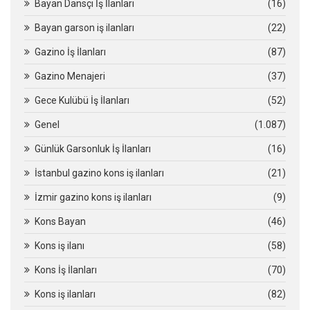
Bayan Dansçı İş İlanları
(16)
Bayan garson iş ilanları
(22)
Gazino İş İlanları
(87)
Gazino Menajeri
(37)
Gece Kulübü İş İlanları
(52)
Genel
(1.087)
Günlük Garsonluk İş İlanları
(16)
İstanbul gazino kons iş ilanları
(21)
İzmir gazino kons iş ilanları
(9)
Kons Bayan
(46)
Kons iş ilanı
(58)
Kons İş İlanları
(70)
Kons iş ilanları
(82)