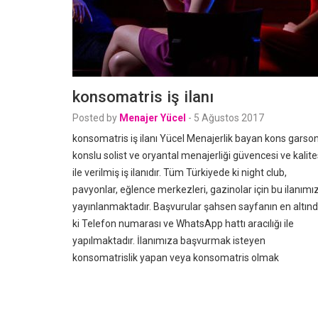
konsomatris iş ilanı
Posted by
Menajer Yücel
-
5 Ağustos 2017
konsomatris iş ilanı Yücel Menajerlik bayan kons garson
konslu solist ve oryantal menajerliği güvencesi ve kalite
ile verilmiş iş ilanıdır. Tüm Türkiyede ki night club,
pavyonlar, eğlence merkezleri, gazinolar için bu ilanımı
yayınlanmaktadır. Başvurular şahsen sayfanın en altın
ki Telefon numarası ve WhatsApp hattı aracılığı ile
yapılmaktadır. İlanımıza başvurmak isteyen
konsomatrislik yapan veya konsomatris olmak