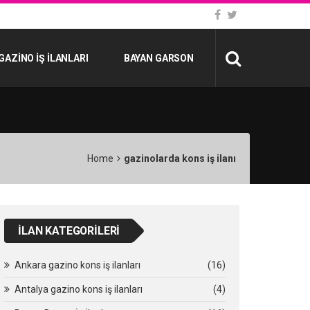
GAZINO İŞ İLANLARI
BAYAN GARSON
Home
gazinolarda kons iş ilanı
İLAN KATEGORILERI
Ankara gazino kons iş ilanları
(16)
Antalya gazino kons iş ilanları
(4)