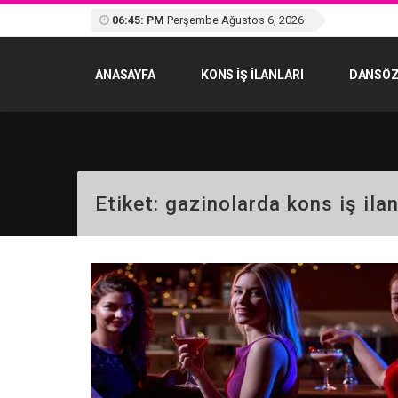
06:45: PM
Perşembe Ağustos 6, 2026
ANASAYFA
KONS IŞ ILANLARI
DANSÖZ
Etiket:
gazinolarda kons iş ilan