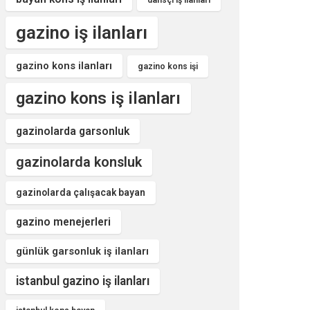
dansçı iş ilanları
gazino iş ilanları
gazino kons ilanları
gazino kons işi
gazino kons iş ilanları
gazinolarda garsonluk
gazinolarda konsluk
gazinolarda çalışacak bayan
gazino menejerleri
günlük garsonluk iş ilanları
istanbul gazino iş ilanları