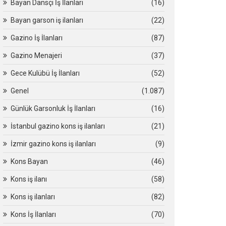
Bayan Dansçı İş İlanları
(16)
Bayan garson iş ilanları
(22)
Gazino İş İlanları
(87)
Gazino Menajeri
(37)
Gece Kulübü İş İlanları
(52)
Genel
(1.087)
Günlük Garsonluk İş İlanları
(16)
İstanbul gazino kons iş ilanları
(21)
İzmir gazino kons iş ilanları
(9)
Kons Bayan
(46)
Kons iş ilanı
(58)
Kons iş ilanları
(82)
Kons İş İlanları
(70)