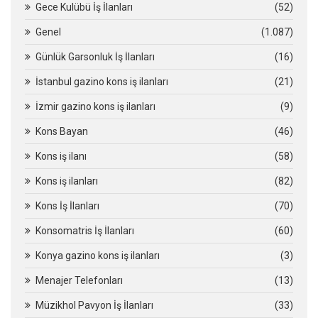
Gece Kulübü İş İlanları
(52)
Genel
(1.087)
Günlük Garsonluk İş İlanları
(16)
İstanbul gazino kons iş ilanları
(21)
İzmir gazino kons iş ilanları
(9)
Kons Bayan
(46)
Kons iş ilanı
(58)
Kons iş ilanları
(82)
Kons İş İlanları
(70)
Konsomatris İş İlanları
(60)
Konya gazino kons iş ilanları
(3)
Menajer Telefonları
(13)
Müzikhol Pavyon İş İlanları
(33)