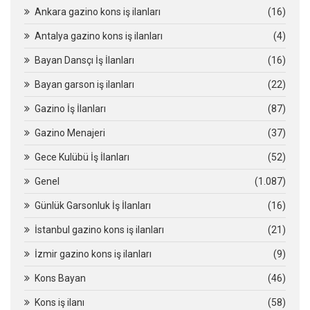
Ankara gazino kons iş ilanları
(16)
Antalya gazino kons iş ilanları
(4)
Bayan Dansçı İş İlanları
(16)
Bayan garson iş ilanları
(22)
Gazino İş İlanları
(87)
Gazino Menajeri
(37)
Gece Kulübü İş İlanları
(52)
Genel
(1.087)
Günlük Garsonluk İş İlanları
(16)
İstanbul gazino kons iş ilanları
(21)
İzmir gazino kons iş ilanları
(9)
Kons Bayan
(46)
Kons iş ilanı
(58)