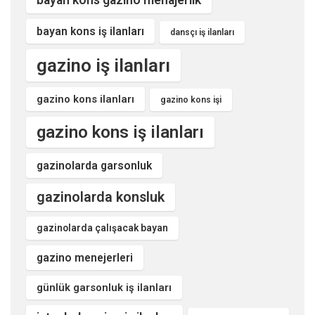
bayan kons iş ilanları
dansçı iş ilanları
gazino iş ilanları
gazino kons ilanları
gazino kons işi
gazino kons iş ilanları
gazinolarda garsonluk
gazinolarda konsluk
gazinolarda çalışacak bayan
gazino menejerleri
günlük garsonluk iş ilanları