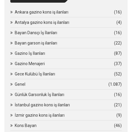
Ankara gazino kons iş ilanları
(16)
Antalya gazino kons iş ilanları
(4)
Bayan Dansçı İş İlanları
(16)
Bayan garson iş ilanları
(22)
Gazino İş İlanları
(87)
Gazino Menajeri
(37)
Gece Kulübü İş İlanları
(52)
Genel
(1.087)
Günlük Garsonluk İş İlanları
(16)
İstanbul gazino kons iş ilanları
(21)
İzmir gazino kons iş ilanları
(9)
Kons Bayan
(46)