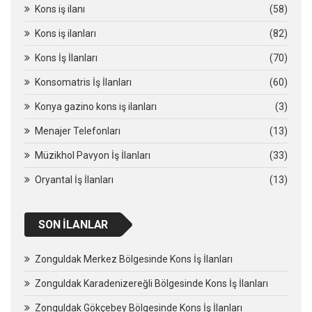
Kons iş ilanı
(58)
Kons iş ilanları
(82)
Kons İş İlanları
(70)
Konsomatris İş İlanları
(60)
Konya gazino kons iş ilanları
(3)
Menajer Telefonları
(13)
Müzikhol Pavyon İş İlanları
(33)
Oryantal İş İlanları
(13)
SON İLANLAR
Zonguldak Merkez Bölgesinde Kons İş İlanları
Zonguldak Karadenizereğli Bölgesinde Kons İş İlanları
Zonguldak Gökçebey Bölgesinde Kons İş İlanları