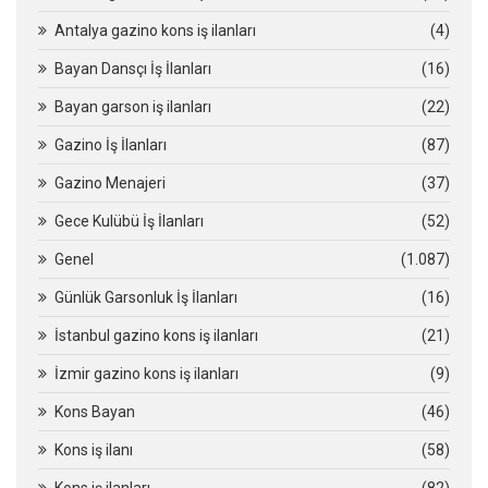
Antalya gazino kons iş ilanları
(4)
Bayan Dansçı İş İlanları
(16)
Bayan garson iş ilanları
(22)
Gazino İş İlanları
(87)
Gazino Menajeri
(37)
Gece Kulübü İş İlanları
(52)
Genel
(1.087)
Günlük Garsonluk İş İlanları
(16)
İstanbul gazino kons iş ilanları
(21)
İzmir gazino kons iş ilanları
(9)
Kons Bayan
(46)
Kons iş ilanı
(58)
Kons iş ilanları
(82)