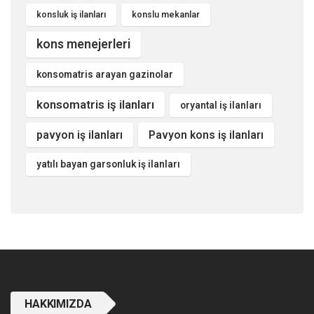
konsluk iş ilanları
konslu mekanlar
kons menejerleri
konsomatris arayan gazinolar
konsomatris iş ilanları
oryantal iş ilanları
pavyon iş ilanları
Pavyon kons iş ilanları
yatılı bayan garsonluk iş ilanları
HAKKIMIZDA