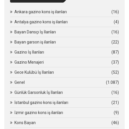
Ankara gazino kons iş ilanları
(16)
Antalya gazino kons iş ilanları
(4)
Bayan Dansçı İş İlanları
(16)
Bayan garson iş ilanları
(22)
Gazino İş İlanları
(87)
Gazino Menajeri
(37)
Gece Kulübü İş İlanları
(52)
Genel
(1.087)
Günlük Garsonluk İş İlanları
(16)
İstanbul gazino kons iş ilanları
(21)
İzmir gazino kons iş ilanları
(9)
Kons Bayan
(46)