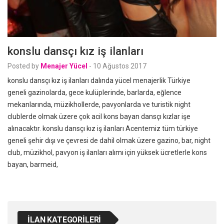
konslu dansçı kız iş ilanları
Posted by
Menajer Yücel
-
10 Ağustos 2017
konslu dansçı kız iş ilanları dalında yücel menajerlik Türkiye
geneli gazinolarda, gece kulüplerinde, barlarda, eğlence
mekanlarında, müzikhollerde, pavyonlarda ve turistik night
clublerde olmak üzere çok acil kons bayan dansçı kızlar işe
alınacaktır. konslu dansçı kız iş ilanları Acentemiz tüm türkiye
geneli şehir dışı ve çevresi de dahil olmak üzere gazino, bar, night
club, müzikhol, pavyon iş ilanları alımı için yüksek ücretlerle kons
bayan, barmeid,
İLAN KATEGORILERI