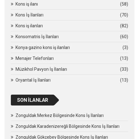
Kons iş ilanı
(58)
Kons İş İlanları
(70)
Kons iş ilanları
(82)
Konsomatris İş İlanları
(60)
Konya gazino kons iş ilanları
(3)
Menajer Telefonları
(13)
Müzikhol Pavyon İş İlanları
(33)
Oryantal İş İlanları
(13)
SON İLANLAR
Zonguldak Merkez Bölgesinde Kons İş İlanları
Zonguldak Karadenizereğli Bölgesinde Kons İş İlanları
Zonguldak Gökçebey Bölgesinde Kons İş İlanları