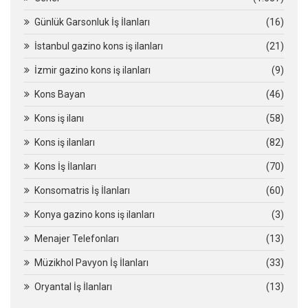
Günlük Garsonluk İş İlanları
(16)
İstanbul gazino kons iş ilanları
(21)
İzmir gazino kons iş ilanları
(9)
Kons Bayan
(46)
Kons iş ilanı
(58)
Kons iş ilanları
(82)
Kons İş İlanları
(70)
Konsomatris İş İlanları
(60)
Konya gazino kons iş ilanları
(3)
Menajer Telefonları
(13)
Müzikhol Pavyon İş İlanları
(33)
Oryantal İş İlanları
(13)