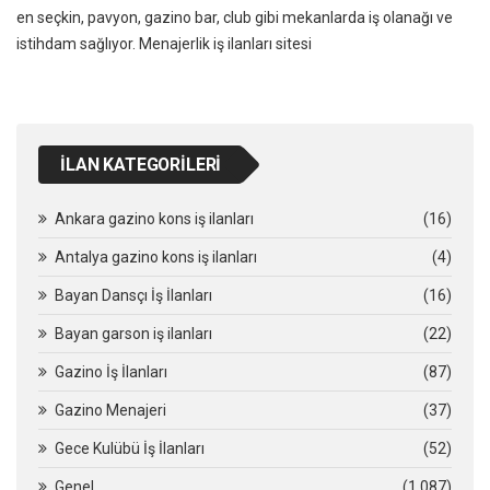
en seçkin, pavyon, gazino bar, club gibi mekanlarda iş olanağı ve
istihdam sağlıyor. Menajerlik iş ilanları sitesi
İLAN KATEGORILERI
Ankara gazino kons iş ilanları
(16)
Antalya gazino kons iş ilanları
(4)
Bayan Dansçı İş İlanları
(16)
Bayan garson iş ilanları
(22)
Gazino İş İlanları
(87)
Gazino Menajeri
(37)
Gece Kulübü İş İlanları
(52)
Genel
(1.087)