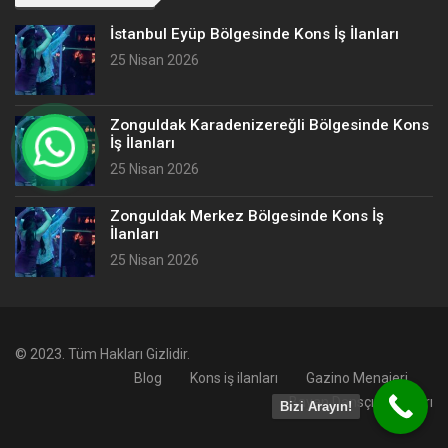
İstanbul Eyüp Bölgesinde Kons İş İlanları
25 Nisan 2026
Zonguldak Karadenizereğli Bölgesinde Kons
İş İlanları
25 Nisan 2026
Zonguldak Merkez Bölgesinde Kons İş
İlanları
25 Nisan 2026
© 2023. Tüm Hakları Gizlidir.
Blog
Kons iş ilanları
Gazino Menajeri
Bayan Dansçı İş İlanları
Bizi Arayın!