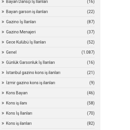
Bayan Dansçı İş İlanları
(16)
Bayan garson iş ilanları
(22)
Gazino İş İlanları
(87)
Gazino Menajeri
(37)
Gece Kulübü İş İlanları
(52)
Genel
(1.087)
Günlük Garsonluk İş İlanları
(16)
İstanbul gazino kons iş ilanları
(21)
İzmir gazino kons iş ilanları
(9)
Kons Bayan
(46)
Kons iş ilanı
(58)
Kons İş İlanları
(70)
Kons iş ilanları
(82)