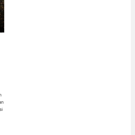
n
an
si