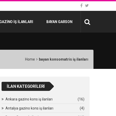
GAZINO İŞ İLANLARI
BAYAN GARSON
Home
bayan konsomatris iş ilanları
İLAN KATEGORILERI
Ankara gazino kons iş ilanları
(16)
Antalya gazino kons iş ilanları
(4)