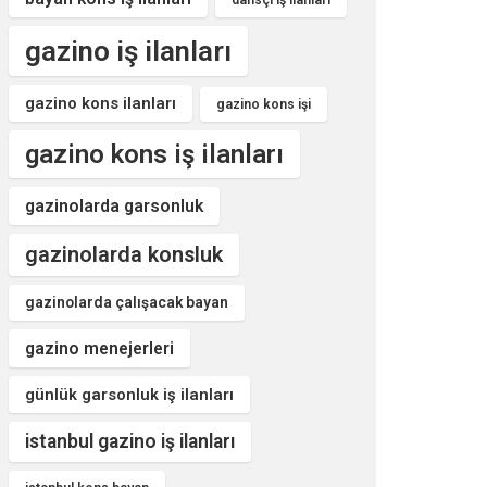
dansçı iş ilanları
gazino iş ilanları
gazino kons ilanları
gazino kons işi
gazino kons iş ilanları
gazinolarda garsonluk
gazinolarda konsluk
gazinolarda çalışacak bayan
gazino menejerleri
günlük garsonluk iş ilanları
istanbul gazino iş ilanları