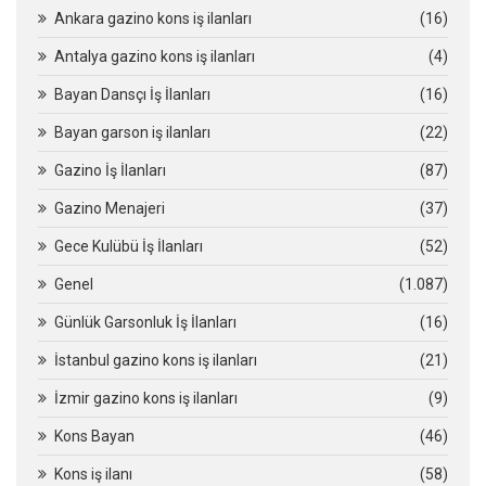
Ankara gazino kons iş ilanları
(16)
Antalya gazino kons iş ilanları
(4)
Bayan Dansçı İş İlanları
(16)
Bayan garson iş ilanları
(22)
Gazino İş İlanları
(87)
Gazino Menajeri
(37)
Gece Kulübü İş İlanları
(52)
Genel
(1.087)
Günlük Garsonluk İş İlanları
(16)
İstanbul gazino kons iş ilanları
(21)
İzmir gazino kons iş ilanları
(9)
Kons Bayan
(46)
Kons iş ilanı
(58)