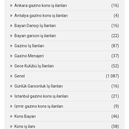
Ankara gazino kons iş ilanları
(16)
Antalya gazino kons iş ilanları
(4)
Bayan Dansçı İş İlanları
(16)
Bayan garson iş ilanları
(22)
Gazino İş İlanları
(87)
Gazino Menajeri
(37)
Gece Kulübü İş İlanları
(52)
Genel
(1.087)
Günlük Garsonluk İş İlanları
(16)
İstanbul gazino kons iş ilanları
(21)
İzmir gazino kons iş ilanları
(9)
Kons Bayan
(46)
Kons iş ilanı
(58)