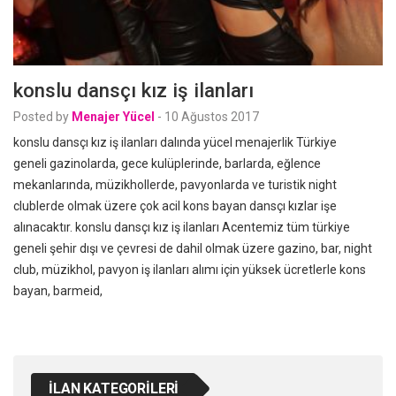
konslu dansçı kız iş ilanları
Posted by
Menajer Yücel
-
10 Ağustos 2017
konslu dansçı kız iş ilanları dalında yücel menajerlik Türkiye
geneli gazinolarda, gece kulüplerinde, barlarda, eğlence
mekanlarında, müzikhollerde, pavyonlarda ve turistik night
clublerde olmak üzere çok acil kons bayan dansçı kızlar işe
alınacaktır. konslu dansçı kız iş ilanları Acentemiz tüm türkiye
geneli şehir dışı ve çevresi de dahil olmak üzere gazino, bar, night
club, müzikhol, pavyon iş ilanları alımı için yüksek ücretlerle kons
bayan, barmeid,
İLAN KATEGORILERI