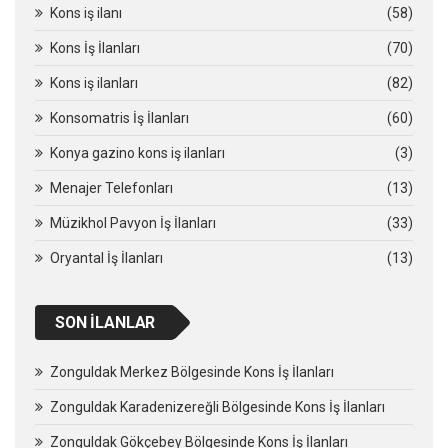
Kons iş ilanı
(58)
Kons İş İlanları
(70)
Kons iş ilanları
(82)
Konsomatris İş İlanları
(60)
Konya gazino kons iş ilanları
(3)
Menajer Telefonları
(13)
Müzikhol Pavyon İş İlanları
(33)
Oryantal İş İlanları
(13)
SON İLANLAR
Zonguldak Merkez Bölgesinde Kons İş İlanları
Zonguldak Karadenizereğli Bölgesinde Kons İş İlanları
Zonguldak Gökçebey Bölgesinde Kons İş İlanları