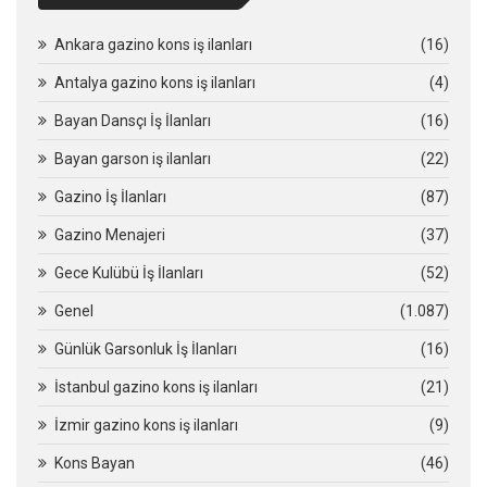
Ankara gazino kons iş ilanları
(16)
Antalya gazino kons iş ilanları
(4)
Bayan Dansçı İş İlanları
(16)
Bayan garson iş ilanları
(22)
Gazino İş İlanları
(87)
Gazino Menajeri
(37)
Gece Kulübü İş İlanları
(52)
Genel
(1.087)
Günlük Garsonluk İş İlanları
(16)
İstanbul gazino kons iş ilanları
(21)
İzmir gazino kons iş ilanları
(9)
Kons Bayan
(46)