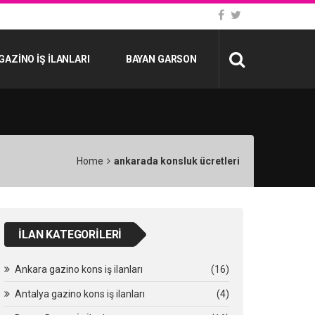
GAZINO İŞ İLANLARI
BAYAN GARSON
Home
ankarada konsluk ücretleri
İLAN KATEGORILERI
Ankara gazino kons iş ilanları
(16)
Antalya gazino kons iş ilanları
(4)