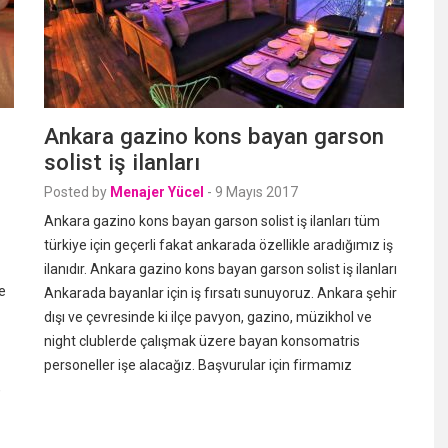
Ankara gazino kons bayan garson
solist iş ilanları
Posted by
Menajer Yücel
-
9 Mayıs 2017
Ankara gazino kons bayan garson solist iş ilanları tüm
türkiye için geçerli fakat ankarada özellikle aradığımız iş
ilanıdır. Ankara gazino kons bayan garson solist iş ilanları
e
Ankarada bayanlar için iş fırsatı sunuyoruz. Ankara şehir
dışı ve çevresinde ki ilçe pavyon, gazino, müzikhol ve
night clublerde çalışmak üzere bayan konsomatris
personeller işe alacağız. Başvurular için firmamız
,