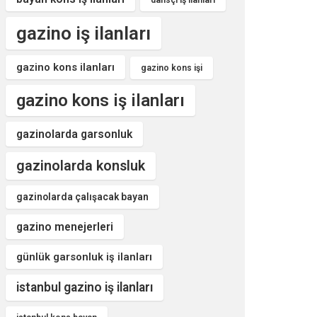
dansçı iş ilanları
gazino iş ilanları
gazino kons ilanları
gazino kons işi
gazino kons iş ilanları
gazinolarda garsonluk
gazinolarda konsluk
gazinolarda çalışacak bayan
gazino menejerleri
günlük garsonluk iş ilanları
istanbul gazino iş ilanları