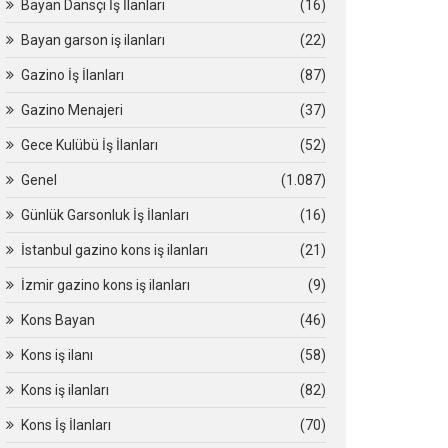
Bayan Dansçı İş İlanları
(16)
Bayan garson iş ilanları
(22)
Gazino İş İlanları
(87)
Gazino Menajeri
(37)
Gece Kulübü İş İlanları
(52)
Genel
(1.087)
Günlük Garsonluk İş İlanları
(16)
İstanbul gazino kons iş ilanları
(21)
İzmir gazino kons iş ilanları
(9)
Kons Bayan
(46)
Kons iş ilanı
(58)
Kons iş ilanları
(82)
Kons İş İlanları
(70)