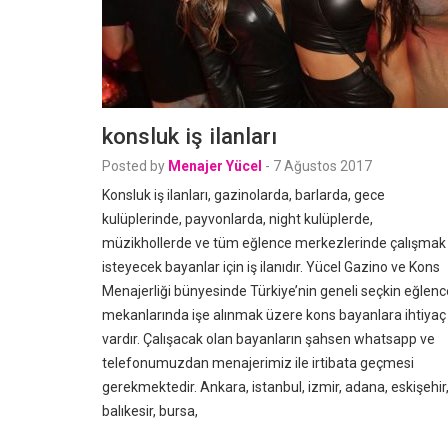
konsluk iş ilanları
Posted by
Menajer Yücel
-
7 Ağustos 2017
Konsluk iş ilanları, gazinolarda, barlarda, gece
kulüplerinde, payvonlarda, night kulüplerde,
müzikhollerde ve tüm eğlence merkezlerinde çalışmak
isteyecek bayanlar için iş ilanıdır. Yücel Gazino ve Kons
Menajerliği bünyesinde Türkiye’nin geneli seçkin eğlenc
mekanlarında işe alınmak üzere kons bayanlara ihtiyaç
vardır. Çalışacak olan bayanların şahsen whatsapp ve
telefonumuzdan menajerimiz ile irtibata geçmesi
gerekmektedir. Ankara, istanbul, izmir, adana, eskişehir
balıkesir, bursa,